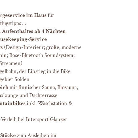
ergeservice im Haus
für
ugstipps ...
 Aufenthaltes ab 4 Nächten
usekeeping-Service
ts
(Design-Interieur; große, moderne
min; Bose-Bluetooth Soundsystem;
 Streamen)
elbahn, der Einstieg in die Bike
gebiet Sölden
eich
mit finnischer Sauna, Biosauna,
xlounge und Dachterrasse
tainbikes
inkl. Waschstation &
Verleih bei Intersport Glanzer
Stöcke
zum Ausleihen im